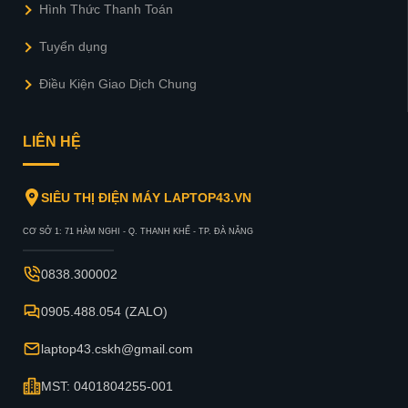
Hình Thức Thanh Toán
Tuyển dụng
Điều Kiện Giao Dịch Chung
LIÊN HỆ
SIÊU THỊ ĐIỆN MÁY LAPTOP43.VN
CƠ SỞ 1: 71 HÀM NGHI - Q. THANH KHẾ - TP. ĐÀ NẴNG
0838.300002
0905.488.054 (ZALO)
laptop43.cskh@gmail.com
MST: 0401804255-001