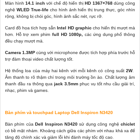
Màn hình
14.1 inch
với chế độ hiển thị
HD 1367×768
dùng công
nghệ
WLED True-life
cho hình ảnh hiển thị trung thực, góc nhìn
rộng, không bị chói góc, hình ảnh sắc nét, rực rỡ.
Card đồ họa tích hợp sẵn
Intel HD graphic
cho hiển thị mượt mà
hơn. Hỗ trợ xem phim
full HD 1080p,
các ứng dụng phổ thông
đều chạy mượt mà.
Camera 1.3MP
cùng với microphone được tích hợp phía trước hỗ
trợ đàm thoại video chất lượng tốt.
Hệ thống loa của máy hai kênh với mỗi kênh có công suất
2W
.
Âm thanh to rõ thậm chí trong môi trường ồn ào. Chất lượng âm
thanh đầu ra thông qua
jack 3.5mm
phục vụ tốt nhu cầu giải trí,
nhạc, phim và games.
Bàn phím và touchpad Laptop Dell Inspiron N3420
Bàn phím của
Dell Inspiron N3420
sử dụng công nghệ
chiclet
có bề mặt nhám. Khoảng cách giữa các phím với nhau khá xa để
tăng độ chính xác và giảm lỗi khi đánh máy tốc độ cao.