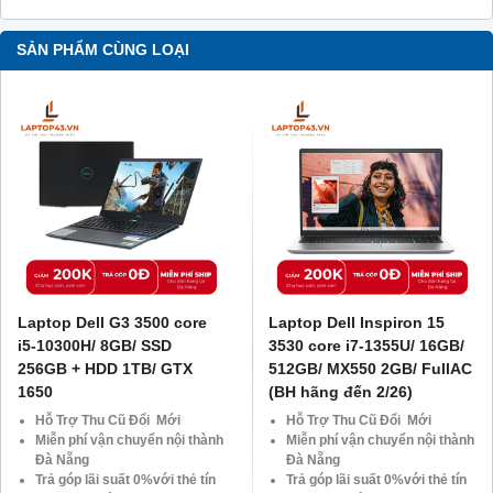
SẢN PHẨM CÙNG LOẠI
Laptop Dell G3 3500 core
Laptop Dell Inspiron 15
i5-10300H/ 8GB/ SSD
3530 core i7-1355U/ 16GB/
256GB + HDD 1TB/ GTX
512GB/ MX550 2GB/ FullAC
1650
(BH hãng đến 2/26)
Hỗ Trợ Thu Cũ Đổi Mới
Hỗ Trợ Thu Cũ Đổi Mới
Miễn phí vận chuyển nội thành
Miễn phí vận chuyển nội thành
Đà Nẵng
Đà Nẵng
Trả góp lãi suất 0%với thẻ tín
Trả góp lãi suất 0%với thẻ tín