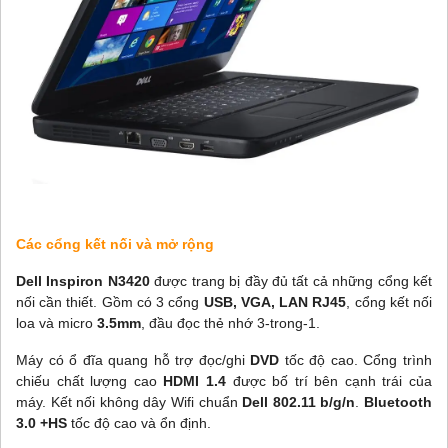
Các cổng kết nối và mở rộng
Dell Inspiron N3420
được trang bị đầy đủ tất cả những cổng kết
nối cần thiết. Gồm có 3 cổng
USB, VGA, LAN RJ45
, cổng kết nối
loa và micro
3.5mm
, đầu đọc thẻ nhớ 3-trong-1.
Máy có ổ đĩa quang hỗ trợ đọc/ghi
DVD
tốc độ cao. Cổng trình
chiếu chất lượng cao
HDMI 1.4
được bố trí bên cạnh trái của
máy. Kết nối không dây Wifi chuẩn
Dell 802.11 b/g/n
.
Bluetooth
3.0 +HS
tốc độ cao và ổn định.