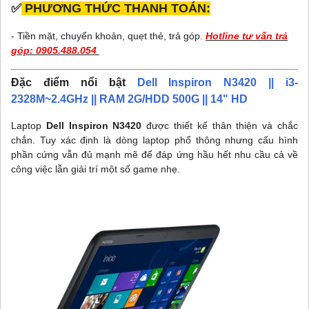
✅
PHƯƠNG THỨC THANH TOÁN:
- Tiền mặt, chuyển khoản, quẹt thẻ, trả góp.
Hotline tư vấn trả
góp:
0905.488.054
Đặc điểm nổi bật
Dell Inspiron N3420 || i3-
2328M~2.4GHz || RAM 2G/HDD 500G || 14" HD
Laptop
Dell Inspiron N3420
được thiết kế thân thiện và chắc
chắn. Tuy xác định là dòng laptop phổ thông nhưng cấu hình
phần cứng vẫn đủ mạnh mẽ để đáp ứng hầu hết nhu cầu cả về
công việc lẫn giải trí một số game nhẹ.