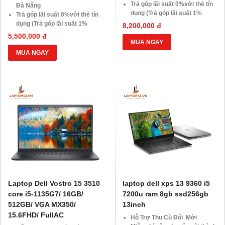
Trả góp lãi suất 0%với thẻ tín
Đà Nẵng
dụng (Trả góp lãi suất 1%
Trả góp lãi suất 0%với thẻ tín
HDsaison - chỉ cần CMND
dụng (Trả góp lãi suất 1%
8,200,000 đ
BLX hoặc hộ khẩu gốc )
HDsaison - chỉ cần CMND
5,500,000 đ
Giảm 20%khi nâng cấp Ram-
BLX hoặc hộ khẩu gốc )
MUA NGAY
SSD
Giảm 20%khi nâng cấp Ram-
MUA NGAY
Giảm giá trực tiếp đối với
SSD
khách hàng ở xa, HSSV . Săn
Giảm giá trực tiếp đối với
10.000 Voucher Giảm
khách hàng ở xa, HSSV . Săn
Giá 500.000đ
10.000 Voucher Giảm
Giá 500.000đ
Laptop Dell Vostro 15 3510
laptop dell xps 13 9360 i5
core i5-1135G7/ 16GB/
7200u ram 8gb ssd256gb
512GB/ VGA MX350/
13inch
15.6FHD/ FullAC
Hỗ Trợ Thu Cũ Đổi Mới