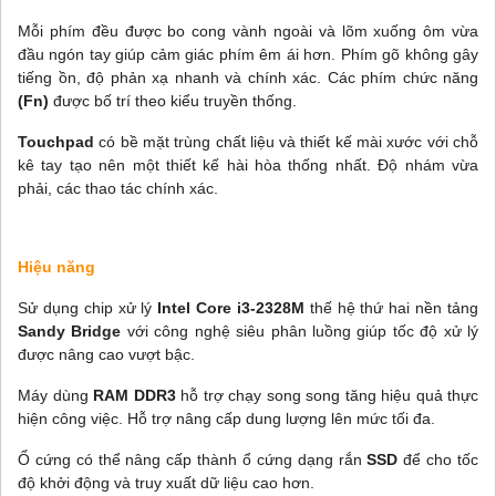
Mỗi phím đều được bo cong vành ngoài và lõm xuống ôm vừa
đầu ngón tay giúp cảm giác phím êm ái hơn. Phím gõ không gây
tiếng ồn, độ phản xạ nhanh và chính xác. Các phím chức năng
(Fn)
được bố trí theo kiểu truyền thống.
Touchpad
có bề mặt trùng chất liệu và thiết kế mài xước với chỗ
kê tay tạo nên một thiết kế hài hòa thống nhất. Độ nhám vừa
phải, các thao tác chính xác.
Hiệu năng
Sử dụng chip xử lý
Intel Core i3-2328M
thế hệ thứ hai nền tảng
Sandy Bridge
với công nghệ siêu phân luồng giúp tốc độ xử lý
được nâng cao vượt bậc.
Máy dùng
RAM DDR3
hỗ trợ chạy song song tăng hiệu quả thực
hiện công việc. Hỗ trợ nâng cấp dung lượng lên mức tối đa.
Ổ cứng có thể nâng cấp thành ổ cứng dạng rắn
SSD
để cho tốc
độ khởi động và truy xuất dữ liệu cao hơn.