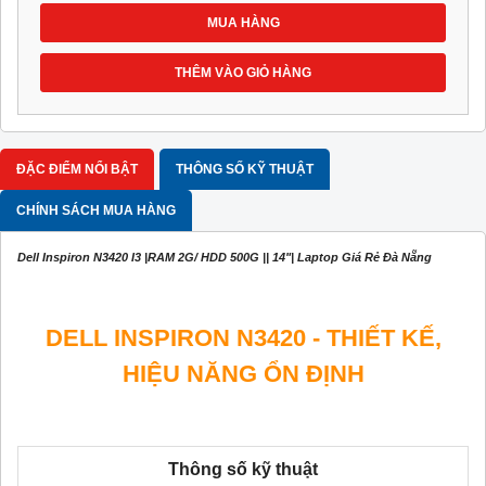
MUA HÀNG
THÊM VÀO GIỎ HÀNG
ĐẶC ĐIỂM NỔI BẬT
THÔNG SỐ KỸ THUẬT
CHÍNH SÁCH MUA HÀNG
Dell Inspiron N3420 I3 |RAM 2G/ HDD 500G || 14"| Laptop Giá Rẻ Đà Nẵng
DELL INSPIRON N3420 - THIẾT KẾ,
HIỆU NĂNG ỔN ĐỊNH
Thông số kỹ thuật