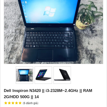
Dell Inspiron N3420 || i3-2328M~2.4GHz || RAM
2G/HDD 500G || 14
(
6
đánh giá
)