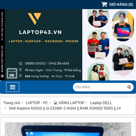
GIỎ HÀNG
(
0
)
Trang chủ
LAPTOP - PC
💻 HÃNG LAPTOP
Laptop DELL
Dell Inspiron N3420 || i3-2328M~2.4GHz || RAM 2G/HDD 500G || 14