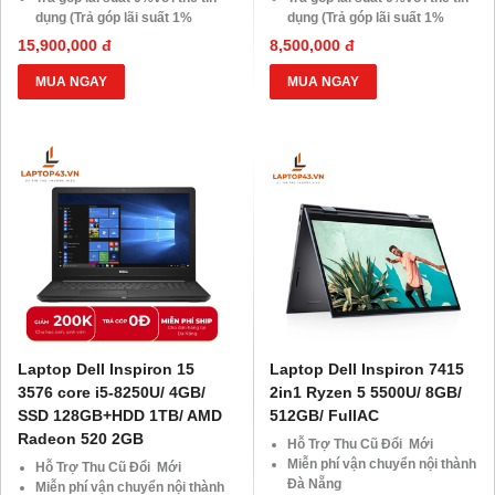
dụng (Trả góp lãi suất 1%
dụng (Trả góp lãi suất 1%
HDsaison - chỉ cần CMND
HDsaison - chỉ cần CMND
15,900,000 đ
8,500,000 đ
BLX hoặc hộ khẩu gốc )
BLX hoặc hộ khẩu gốc )
Giảm 20%khi nâng cấp Ram-
Giảm 20%khi nâng cấp Ram-
MUA NGAY
MUA NGAY
SSD
SSD
Giảm giá trực tiếp đối với
Giảm giá trực tiếp đối với
khách hàng ở xa, HSSV . Săn
khách hàng ở xa, HSSV . Săn
10.000 Voucher Giảm
10.000 Voucher Giảm
Giá 500.000đ
Giá 500.000đ
Laptop Dell Inspiron 15
Laptop Dell Inspiron 7415
3576 core i5-8250U/ 4GB/
2in1 Ryzen 5 5500U/ 8GB/
SSD 128GB+HDD 1TB/ AMD
512GB/ FullAC
Radeon 520 2GB
Hỗ Trợ Thu Cũ Đổi Mới
Miễn phí vận chuyển nội thành
Hỗ Trợ Thu Cũ Đổi Mới
Đà Nẵng
Miễn phí vận chuyển nội thành