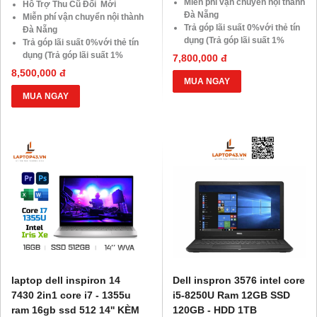
Miễn phí vận chuyển nội thành
Hỗ Trợ Thu Cũ Đổi Mới
Đà Nẵng
Miễn phí vận chuyển nội thành
Trả góp lãi suất 0%với thẻ tín
Đà Nẵng
dụng (Trả góp lãi suất 1%
Trả góp lãi suất 0%với thẻ tín
HDsaison - chỉ cần CMND
dụng (Trả góp lãi suất 1%
7,800,000 đ
BLX hoặc hộ khẩu gốc )
HDsaison - chỉ cần CMND
8,500,000 đ
Giảm 20%khi nâng cấp Ram-
BLX hoặc hộ khẩu gốc )
MUA NGAY
SSD
Giảm 20%khi nâng cấp Ram-
MUA NGAY
Giảm giá trực tiếp đối với
SSD
khách hàng ở xa, HSSV . Săn
Giảm giá trực tiếp đối với
10.000 Voucher Giảm
khách hàng ở xa, HSSV . Săn
Giá 500.000đ
10.000 Voucher Giảm
Giá 500.000đ
laptop dell inspiron 14
Dell inspron 3576 intel core
7430 2in1 core i7 - 1355u
i5-8250U Ram 12GB SSD
ram 16gb ssd 512 14'' KÈM
120GB - HDD 1TB