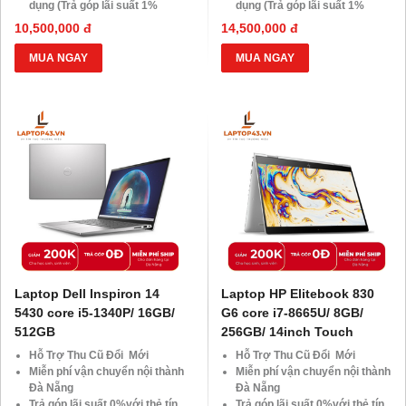
dụng (Trả góp lãi suất 1%
dụng (Trả góp lãi suất 1%
HDsaison - chỉ cần CMND
HDsaison - chỉ cần CMND
10,500,000 đ
14,500,000 đ
BLX hoặc hộ khẩu gốc )
BLX hoặc hộ khẩu gốc )
Giảm 20%khi nâng cấp Ram-
Giảm 20%khi nâng cấp Ram-
MUA NGAY
MUA NGAY
SSD
SSD
Giảm giá trực tiếp đối với
Giảm giá trực tiếp đối với
khách hàng ở xa, HSSV . Săn
khách hàng ở xa, HSSV . Săn
10.000 Voucher Giảm
10.000 Voucher Giảm
Giá 500.000đ
Giá 500.000đ
Laptop Dell Inspiron 14
Laptop HP Elitebook 830
5430 core i5-1340P/ 16GB/
G6 core i7-8665U/ 8GB/
512GB
256GB/ 14inch Touch
Hỗ Trợ Thu Cũ Đổi Mới
Hỗ Trợ Thu Cũ Đổi Mới
Miễn phí vận chuyển nội thành
Miễn phí vận chuyển nội thành
Đà Nẵng
Đà Nẵng
Trả góp lãi suất 0%với thẻ tín
Trả góp lãi suất 0%với thẻ tín