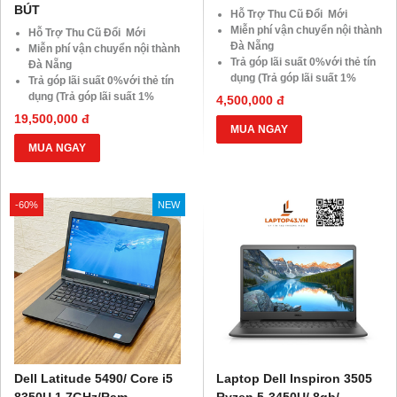
BÚT
Hỗ Trợ Thu Cũ Đổi Mới
Miễn phí vận chuyển nội thành
Hỗ Trợ Thu Cũ Đổi Mới
Đà Nẵng
Miễn phí vận chuyển nội thành
Trả góp lãi suất 0%với thẻ tín
Đà Nẵng
dụng (Trả góp lãi suất 1%
Trả góp lãi suất 0%với thẻ tín
HDsaison - chỉ cần CMND
dụng (Trả góp lãi suất 1%
4,500,000 đ
BLX hoặc hộ khẩu gốc )
HDsaison - chỉ cần CMND
19,500,000 đ
Giảm 20%khi nâng cấp Ram-
BLX hoặc hộ khẩu gốc )
MUA NGAY
SSD
Giảm 20%khi nâng cấp Ram-
MUA NGAY
Giảm giá trực tiếp đối với
SSD
khách hàng ở xa, HSSV . Săn
Giảm giá trực tiếp đối với
10.000 Voucher Giảm
khách hàng ở xa, HSSV . Săn
-60%
NEW
Giá 500.000đ
10.000 Voucher Giảm
Giá 500.000đ
Dell Latitude 5490/ Core i5
Laptop Dell Inspiron 3505
8350U 1.7GHz/Ram
Ryzen 5-3450U/ 8gb/