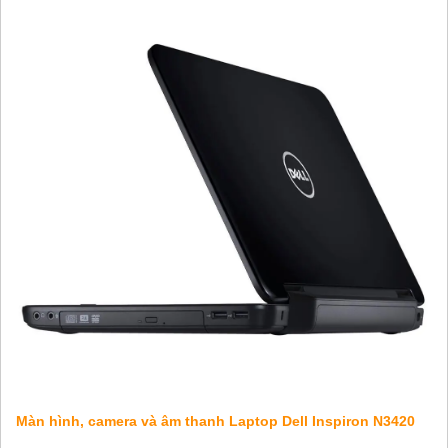
Màn hình, camera và âm thanh Laptop Dell Inspiron N3420