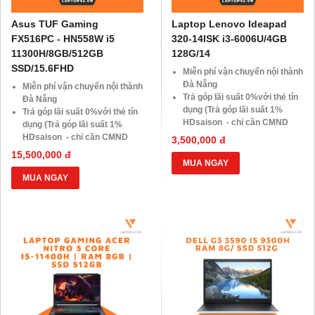
Asus TUF Gaming
Laptop Lenovo Ideapad
FX516PC - HN558W i5
320-14ISK i3-6006U/4GB
11300H/8GB/512GB
128G/14
SSD/15.6FHD
Miễn phí vận chuyển nội thành
Đà Nẵng
Miễn phí vận chuyển nội thành
Trả góp lãi suất 0%với thẻ tín
Đà Nẵng
dụng (Trả góp lãi suất 1%
Trả góp lãi suất 0%với thẻ tín
HDsaison - chỉ cần CMND
dụng (Trả góp lãi suất 1%
BLX hoặc hộ khẩu gốc )
HDsaison - chỉ cần CMND
3,500,000 đ
Giảm 20%khi nâng cấp Ram-
BLX hoặc hộ khẩu gốc )
15,500,000 đ
SSD
Giảm 20%khi nâng cấp Ram-
MUA NGAY
Giảm giá trực tiếp đối với
SSD
MUA NGAY
khách hàng ở xa, HSSV . Săn
Giảm giá trực tiếp đối với
10.000 Voucher Giảm
khách hàng ở xa, HSSV . Săn
Giá 500.000đ
10.000 Voucher Giảm
Giá 500.000đ