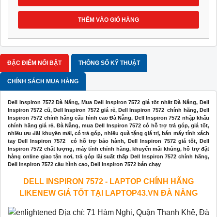
THÊM VÀO GIỎ HÀNG
ĐẶC ĐIỂM NỔI BẬT
THÔNG SỐ KỸ THUẬT
CHÍNH SÁCH MUA HÀNG
Dell Inspiron 7572 Đà Nẵng, Mua Dell Inspiron 7572 giá tốt nhất Đà Nẵng, Dell
Inspiron 7572 cũ, Dell Inspiron 7572 giá rẻ, Dell Inspiron 7572 chính hãng, Dell
Inspiron 7572 chính hãng cấu hình cao Đà Nẵng, Dell Inspiron 7572 nhập khẩu
chính hãng giá rẻ, Đà Nẵng, mua Dell Inspiron 7572 có hỗ trợ trả góp, giá tốt,
nhiều ưu đãi khuyến mãi, có trả góp, nhiều quà tặng giá trị, bán máy tính xách
tay Dell Inspiron 7572 có hỗ trợ bảo hành, Dell Inspiron 7572 giá tốt, Dell
Inspiron 7572 chất lượng, máy tính chính hãng, khuyến mãi khủng, hỗ trợ đặt
hàng online giao tận nơi, trả góp lãi suất thấp Dell Inspiron 7572 chính hãng,
Dell Inspiron 7572 cấu hình cao, Dell Inspiron 7572 bán chạy
DELL INSPIRON 7572 - LAPTOP CHÍNH HÃNG
LIKENEW GIÁ TỐT TẠI LAPTOP43.VN ĐÀ NẴNG
Địa chỉ: 71 Hàm Nghi, Quận Thanh Khê, Đà