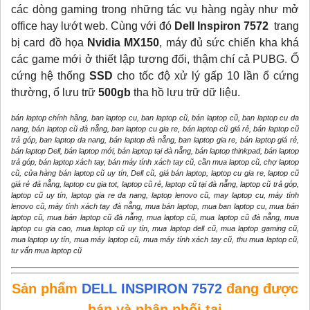
các dòng gaming trong những tác vụ hàng ngày như mở
office hay lướt web. Cùng với đó
Dell Inspiron 7572
trang
bị card đồ họa
Nvidia MX150
, máy đủ sức chiến kha khá
các game mới ở thiết lập tương đối, thậm chí cả PUBG. Ổ
cứng hệ thống
SSD
cho tốc độ xử lý gấp 10 lần ổ cứng
thường, ổ lưu trữ
500gb
tha hồ lưu trữ dữ liệu.
bán laptop chính hãng, ban laptop cu, ban laptop cũ, bán laptop cũ, ban laptop cu da
nang, bán laptop cũ đà nẵng, ban laptop cu gia re, bán laptop cũ giá rẻ, bán laptop cũ
trả góp, ban laptop da nang, bán laptop đà nẵng, ban laptop gia re, bán laptop giá rẻ,
bán laptop Dell, bán laptop mới, bán laptop tại đà nẵng, bán laptop thinkpad, bán laptop
trả góp, bán laptop xách tay, bán máy tính xách tay cũ, cần mua laptop cũ, chợ laptop
cũ, cửa hàng bán laptop cũ uy tín, Dell cũ, giá bán laptop, laptop cu gia re, laptop cũ
giá rẻ đà nẵng, laptop cu gia tot, laptop cũ rẻ, laptop cũ tại đà nẵng, laptop cũ trả góp,
laptop cũ uy tín, laptop gia re da nang, laptop lenovo cũ, may laptop cu, máy tính
lenovo cũ, máy tính xách tay đà nẵng, mua bán laptop, mua ban laptop cu, mua bán
laptop cũ, mua bán laptop cũ đà nẵng, mua laptop cũ, mua laptop cũ đà nẵng, mua
laptop cu gia cao, mua laptop cũ uy tín, mua laptop dell cũ, mua laptop gaming cũ,
mua laptop uy tín, mua máy laptop cũ, mua máy tính xách tay cũ, thu mua laptop cũ,
tư vấn mua laptop cũ
Sản phẩm
DELL INSPIRON 7572
đang được
bán và phân phối tại