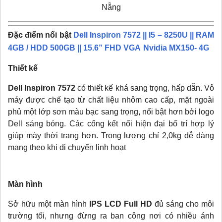
Nẵng
Đặc điểm nổi bật
Dell Inspiron 7572 || I5 – 8250U || RAM
4GB / HDD 500GB || 15.6” FHD VGA
Nvidia MX150- 4G
Thiết kế
Dell Inspiron 7572
có thiết kế khá sang trọng, hấp dẫn. Vỏ
máy được chế tạo từ chất liệu nhôm cao cấp, mặt ngoài
phủ một lớp sơn màu bạc sang trọng, nổi bật hơn bởi logo
Dell sáng bóng. Các cổng kết nối hiện đại bố trí hợp lý
giúp mày thời trang hơn. Trọng lượng chỉ 2,0kg dễ dàng
mang theo khi di chuyển linh hoạt
Màn hình
Sở hữu một màn hình
IPS LCD Full HD
đủ sáng cho môi
trường tối, nhưng đừng ra ban công nơi có nhiều ánh