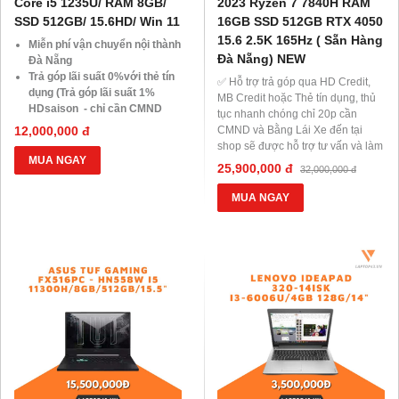
Core i5 1235U/ RAM 8GB/
2023 Ryzen 7 7840H RAM
SSD 512GB/ 15.6HD/ Win 11
16GB SSD 512GB RTX 4050
15.6 2.5K 165Hz ( Sẵn Hàng
Miễn phí vận chuyển nội thành
Đà Nẵng) NEW
Đà Nẵng
Trả góp lãi suất 0%với thẻ tín
✅ Hỗ trợ trả góp qua HD Credit,
dụng (Trả góp lãi suất 1%
MB Credit hoặc Thẻ tín dụng, thủ
HDsaison - chỉ cần CMND
tục nhanh chóng chỉ 20p cần
BLX hoặc hộ khẩu gốc )
12,000,000 đ
CMND và Bằng Lái Xe đến tại
Giảm 20%khi nâng cấp Ram-
shop sẽ được hỗ trợ tư vấn và làm
SSD
MUA NGAY
thủ tục ngay tại Shop.
25,900,000 đ
32,000,000 đ
Giảm giá trực tiếp đối với
Miễn phí vận chuyển nội thành
khách hàng ở xa, HSSV . Săn
Đà Nẵng
MUA NGAY
10.000 Voucher Giảm
Website:
laptop43.vn
Giá 500.000đ