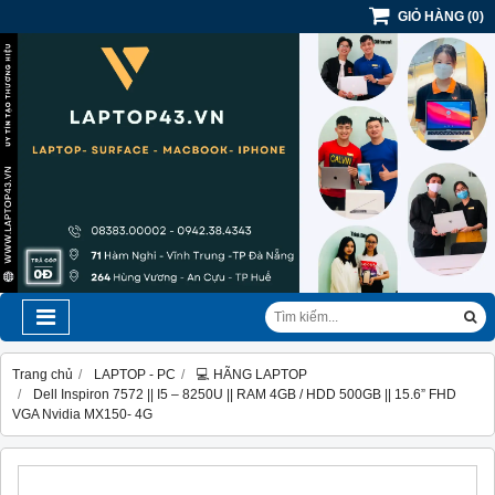
GIỎ HÀNG
(
0
)
Trang chủ
LAPTOP - PC
💻 HÃNG LAPTOP
Dell Inspiron 7572 || I5 – 8250U || RAM 4GB / HDD 500GB || 15.6” FHD
VGA Nvidia MX150- 4G