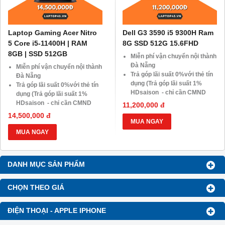
Laptop Gaming Acer Nitro
Dell G3 3590 i5 9300H Ram
5 Core i5-11400H | RAM
8G SSD 512G 15.6FHD
8GB | SSD 512GB
Miễn phí vận chuyển nội thành
Đà Nẵng
Miễn phí vận chuyển nội thành
Trả góp lãi suất 0%với thẻ tín
Đà Nẵng
dụng (Trả góp lãi suất 1%
Trả góp lãi suất 0%với thẻ tín
HDsaison - chỉ cần CMND
dụng (Trả góp lãi suất 1%
BLX hoặc hộ khẩu gốc )
HDsaison - chỉ cần CMND
11,200,000 đ
Giảm 20%khi nâng cấp Ram-
BLX hoặc hộ khẩu gốc )
14,500,000 đ
SSD
Giảm 20%khi nâng cấp Ram-
MUA NGAY
Giảm giá trực tiếp đối với
SSD
MUA NGAY
khách hàng ở xa, HSSV . Săn
Giảm giá trực tiếp đối với
10.000 Voucher Giảm
khách hàng ở xa, HSSV . Săn
Giá 500.000đ
10.000 Voucher Giảm
DANH MỤC SẢN PHẨM
Giá 500.000đ
CHỌN THEO GIÁ
ĐIỆN THOẠI - APPLE IPHONE