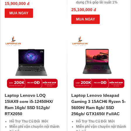
HDsaison - chỉ cần CMND
dụng (Trả góp lãi suất 1%
15,900,000 đ
BLX hoặc hộ khẩu gốc )
HDsaison - chỉ cần CMND
25,100,000 đ
Giảm 20%khi nâng cấp Ram-
BLX hoặc hộ khẩu gốc )
MUA NGAY
SSD
Giảm 20%khi nâng cấp Ram-
MUA NGAY
Giảm giá trực tiếp đối với
SSD
khách hàng ở xa, HSSV . Săn
Giảm giá trực tiếp đối với
10.000 Voucher Giảm
khách hàng ở xa, HSSV . Săn
Giá 500.000đ
10.000 Voucher Giảm
Giá 500.000đ
Laptop Lenovo LOQ
Laptop Lenovo Ideapad
15IAX9 core i5-12450HX/
Gaming 3 15ACH6 Ryzen 5-
Ram 16gb/ SSD 512gb/
5600H/ Ram 8gb/ SSD
RTX2050
256gb/ GTX1650/ FullAC
Hỗ Trợ Thu Cũ Đổi Mới
Hỗ Trợ Thu Cũ Đổi Mới
Miễn phí vận chuyển nội thành
Miễn phí vận chuyển nội thành