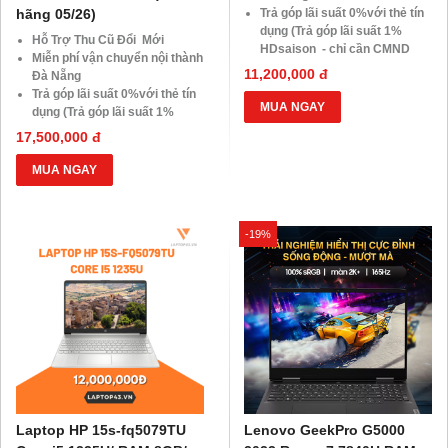
hãng 05/26)
Trả góp lãi suất 0%với thẻ tín
dụng (Trả góp lãi suất 1%
Hỗ Trợ Thu Cũ Đổi Mới
HDsaison - chỉ cần CMND
Miễn phí vận chuyển nội thành
BLX hoặc hộ khẩu gốc )
11,200,000 đ
Đà Nẵng
Giảm 20%khi nâng cấp Ram-
Trả góp lãi suất 0%với thẻ tín
SSD
MUA NGAY
dụng (Trả góp lãi suất 1%
Giảm giá trực tiếp đối với
HDsaison - chỉ cần CMND
17,500,000 đ
khách hàng ở xa, HSSV . Săn
BLX hoặc hộ khẩu gốc )
10.000 Voucher Giảm
Giảm 20%khi nâng cấp Ram-
MUA NGAY
Giá 500.000đ
SSD
Giảm giá trực tiếp đối với
khách hàng ở xa, HSSV . Săn
-19%
10.000 Voucher Giảm
Giá 500.000đ
Laptop HP 15s-fq5079TU
Lenovo GeekPro G5000