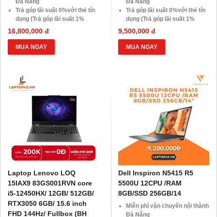
Đà Nẵng
Đà Nẵng
Trả góp lãi suất 0%với thẻ tín
Trả góp lãi suất 0%với thẻ tín
dụng (Trả góp lãi suất 1%
dụng (Trả góp lãi suất 1%
HDsaison - chỉ cần CMND
HDsaison - chỉ cần CMND
16,800,000 đ
9,500,000 đ
BLX hoặc hộ khẩu gốc )
BLX hoặc hộ khẩu gốc )
Giảm 20%khi nâng cấp Ram-
Giảm 20%khi nâng cấp Ram-
MUA NGAY
MUA NGAY
SSD
SSD
Giảm giá trực tiếp đối với
Giảm giá trực tiếp đối với
khách hàng ở xa, HSSV . Săn
khách hàng ở xa, HSSV . Săn
10.000 Voucher Giảm
10.000 Voucher Giảm
Giá 500.000đ
Giá 500.000đ
Laptop Lenovo LOQ
Dell Inspiron N5415 R5
15IAX9 83GS001RVN core
5500U 12CPU /RAM
i5-12450HX/ 12GB/ 512GB/
8GB/SSD 256GB/14
RTX3050 6GB/ 15.6 inch
Miễn phí vận chuyển nội thành
FHD 144Hz/ Fullbox (BH
Đà Nẵng