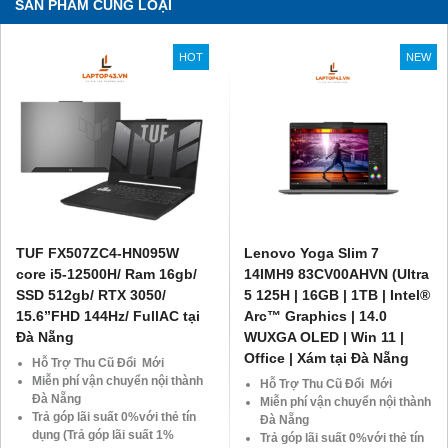
SẢN PHẨM CÙNG LOẠI
HOT
NEW
TUF FX507ZC4-HN095W
Lenovo Yoga Slim 7
core i5-12500H/ Ram 16gb/
14IMH9 83CV00AHVN (Ultra
SSD 512gb/ RTX 3050/
5 125H | 16GB | 1TB | Intel®
15.6”FHD 144Hz/ FullAC tại
Arc™ Graphics | 14.0
Đà Nẵng
WUXGA OLED | Win 11 |
Office | Xám tại Đà Nẵng
Hỗ Trợ Thu Cũ Đổi Mới
Miễn phí vận chuyển nội thành
Hỗ Trợ Thu Cũ Đổi Mới
Đà Nẵng
Miễn phí vận chuyển nội thành
Trả góp lãi suất 0%với thẻ tín
Đà Nẵng
dụng (Trả góp lãi suất 1%
Trả góp lãi suất 0%với thẻ tín