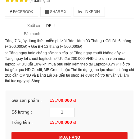
(
4
đánh giá
)
FACEBOOK
SHARE X
LINKEDIN
Xuất xứ :
DELL
Bảo hành :
Tặng 7 Ngày dùng thử - miễn phí đổi Bảo Hành 03 Tháng ♦ Gói BH 6 tháng
(+ 200.000Đ) ♦ Gói BH 12 tháng (+ 500.000Đ)
✅ Tặng ngay balo chống sốc cao cấp. ✅ Tặng ngay chuột không dây. ✅
Tặng ngay lót chuột logitech. ✅ Ưu đãi 200.000 VNĐ cho sinh viên mua
laptop. ✅ Ưu đãi 10% khi mua phụ kiện kèm theo tại Laptop43.vn ✅ Hỗ trợ
trả góp qua HD Credit, MB Credit hoặc Thẻ tín dụng, thủ tục nhanh chóng chỉ
20p cần CMND và Bằng Lái Xe đến tại shop sẽ được hỗ trợ tư vấn và làm
thủ tục ngay tại Shop.
Giá sản phẩm :
13,700,000 đ
Số lượng :
Tổng tiền :
13,700,000
đ
MUA HÀNG