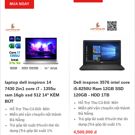
SSD
Giảm 20%khi nâng cấp Ram-
MUA NGAY
Giảm giá trực tiếp đối với
SSD
khách hàng ở xa, HSSV . Săn
Giảm giá trực tiếp đối với
10.000 Voucher Giảm
khách hàng ở xa, HSSV . Săn
Giá 500.000đ
10.000 Voucher Giảm
Giá 500.000đ
laptop dell inspiron 14
Dell inspron 3576 intel core
7430 2in1 core i7 - 1355u
i5-8250U Ram 12GB SSD
ram 16gb ssd 512 14'' KÈM
120GB - HDD 1TB
BÚT
Hỗ Trợ Thu Cũ Đổi Mới
Miễn phí vận chuyển nội thành
Hỗ Trợ Thu Cũ Đổi Mới
Đà Nẵng
Miễn phí vận chuyển nội thành
Trả góp lãi suất 0%với thẻ tín
Đà Nẵng
dụng (Trả góp lãi suất 1%
Trả góp lãi suất 0%với thẻ tín
HDsaison - chỉ cần CMND
dụng (Trả góp lãi suất 1%
4,500,000 đ