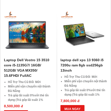
khách hàng ở xa, HSSV . Săn
Giảm giá trực tiếp đối với
10.000 Voucher Giảm
khách hàng ở xa, HSSV . Săn
Giá 500.000đ
10.000 Voucher Giảm
Giá 500.000đ
Laptop Dell Vostro 15 3510
laptop dell xps 13 9360 i5
core i5-1135G7/ 16GB/
7200u ram 8gb ssd256gb
512GB/ VGA MX350/
13inch
15.6FHD/ FullAC
Hỗ Trợ Thu Cũ Đổi Mới
Miễn phí vận chuyển nội thành
Hỗ Trợ Thu Cũ Đổi Mới
Đà Nẵng
Miễn phí vận chuyển nội thành
Trả góp lãi suất 0%với thẻ tín
Đà Nẵng
dụng (Trả góp lãi suất 1%
Trả góp lãi suất 0%với thẻ tín
HDsaison - chỉ cần CMND
dụng (Trả góp lãi suất 1%
7,800,000 đ
BLX hoặc hộ khẩu gốc )
HDsaison - chỉ cần CMND
8,500,000 đ
Giảm 20%khi nâng cấp Ram-
BLX hoặc hộ khẩu gốc )
MUA NGAY