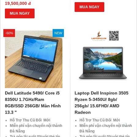
BLX hoặc hộ khẩu gốc )
HDsaison - chỉ cần CMND
19,500,000 đ
Giảm 20%khi nâng cấp Ram-
BLX hoặc hộ khẩu gốc )
MUA NGAY
SSD
Giảm 20%khi nâng cấp Ram-
MUA NGAY
Giảm giá trực tiếp đối với
SSD
khách hàng ở xa, HSSV . Săn
Giảm giá trực tiếp đối với
10.000 Voucher Giảm
khách hàng ở xa, HSSV . Săn
-60%
NEW
Giá 500.000đ
10.000 Voucher Giảm
Giá 500.000đ
Dell Latitude 5490/ Core i5
Laptop Dell Inspiron 3505
8350U 1.7GHz/Ram
Ryzen 5-3450U/ 8gb/
8GB/SSD 256GB/ Màn Hình
256gb/ 15.6FHD/ AMD
13.3 ''
Radeon
Hỗ Trợ Thu Cũ Đổi Mới
Hỗ Trợ Thu Cũ Đổi Mới
Miễn phí vận chuyển nội thành
Miễn phí vận chuyển nội thành
Đà Nẵng
Đà Nẵng
Trả góp lãi suất 0%với thẻ tín
Trả góp lãi suất 0%với thẻ tín