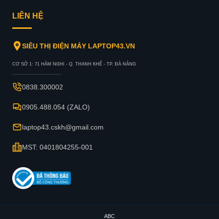
LIÊN HỆ
SIÊU THỊ ĐIỆN MÁY LAPTOP43.VN
CƠ SỞ 1: 71 HÀM NGHI - Q. THANH KHẾ - TP. ĐÀ NẴNG
0838.300002
0905.488.054 (ZALO)
laptop43.cskh@gmail.com
MST: 0401804255-001
ABC