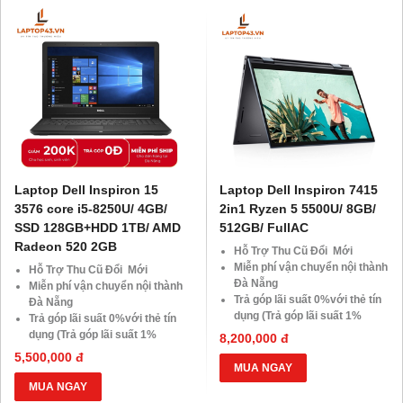
khách hàng ở xa, HSSV . Săn
khách hàng ở xa, HSSV . Săn
10.000 Voucher Giảm
10.000 Voucher Giảm
Giá 500.000đ
Giá 500.000đ
Laptop Dell Inspiron 15
Laptop Dell Inspiron 7415
3576 core i5-8250U/ 4GB/
2in1 Ryzen 5 5500U/ 8GB/
SSD 128GB+HDD 1TB/ AMD
512GB/ FullAC
Radeon 520 2GB
Hỗ Trợ Thu Cũ Đổi Mới
Miễn phí vận chuyển nội thành
Hỗ Trợ Thu Cũ Đổi Mới
Đà Nẵng
Miễn phí vận chuyển nội thành
Trả góp lãi suất 0%với thẻ tín
Đà Nẵng
dụng (Trả góp lãi suất 1%
Trả góp lãi suất 0%với thẻ tín
HDsaison - chỉ cần CMND
dụng (Trả góp lãi suất 1%
8,200,000 đ
BLX hoặc hộ khẩu gốc )
HDsaison - chỉ cần CMND
5,500,000 đ
Giảm 20%khi nâng cấp Ram-
BLX hoặc hộ khẩu gốc )
MUA NGAY
SSD
Giảm 20%khi nâng cấp Ram-
MUA NGAY
Giảm giá trực tiếp đối với
SSD