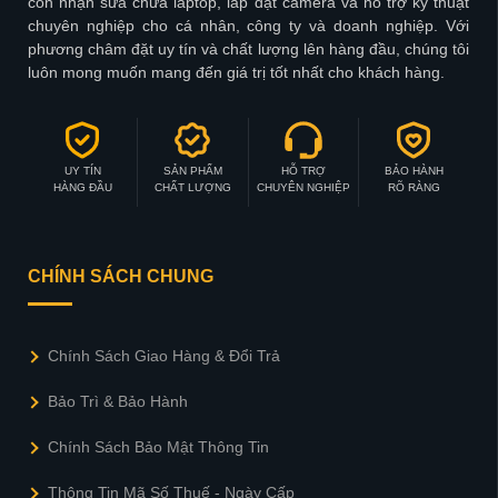
còn nhận sửa chữa laptop, lấp đặt camera và hỗ trợ kỹ thuật
chuyên nghiệp cho cá nhân, công ty và doanh nghiệp. Với
phương châm đặt uy tín và chất lượng lên hàng đầu, chúng tôi
luôn mong muốn mang đến giá trị tốt nhất cho khách hàng.
UY TÍN
SẢN PHẨM
HỖ TRỢ
BẢO HÀNH
HÀNG ĐẦU
CHẤT LƯỢNG
CHUYÊN NGHIỆP
RÕ RÀNG
CHÍNH SÁCH CHUNG
Chính Sách Giao Hàng & Đổi Trả
Bảo Trì & Bảo Hành
Chính Sách Bảo Mật Thông Tin
Thông Tin Mã Số Thuế - Ngày Cấp