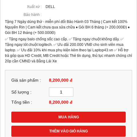
Xuất xứ :
DELL
Bảo hành :
Tặng 7 Ngày dùng thử - miễn phí đổi Bảo Hành 03 Tháng | Cam kết 100%
Nguyên Rin | Cam kết chưa qua sửa chữa ♦ Gói BH 6 tháng (+ 200.000Đ) ♦
Gói BH 12 tháng (+ 500.000Đ)
✅ Tặng ngay balo chống sốc cao cấp. ✅ Tặng ngay chuột không dây. ✅
Tặng ngay lót chuột logitech. ✅ Ưu đãi 200.000 VNĐ cho sinh viên mua
laptop. ✅ Ưu đãi 10% khi mua phụ kiện kèm theo tại Laptop43.vn ✅ Hỗ trợ
trả góp qua HD Credit, MB Credit hoặc Thẻ tín dụng, thủ tục nhanh chóng chỉ
20p cần CMND và Bằng Lái Xe
Giá sản phẩm :
8,200,000 đ
Số lượng :
Tổng tiền :
8,200,000
đ
MUA HÀNG
THÊM VÀO GIỎ HÀNG