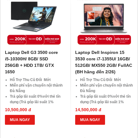
Laptop Dell G3 3500 core
Laptop Dell Inspiron 15
i5-10300H/ 8GB/ SSD
3530 core i7-1355U/ 16GB/
256GB + HDD 1TB/ GTX
512GB/ MX550 2GB/ FullAC
1650
(BH hãng đến 2/26)
Hỗ Trợ Thu Cũ Đổi Mới
Hỗ Trợ Thu Cũ Đổi Mới
Miễn phí vận chuyển nội thành
Miễn phí vận chuyển nội thành
Đà Nẵng
Đà Nẵng
Trả góp lãi suất 0%với thẻ tín
Trả góp lãi suất 0%với thẻ tín
dụng (Trả góp lãi suất 1%
dụng (Trả góp lãi suất 1%
HDsaison - chỉ cần CMND
HDsaison - chỉ cần CMND
10,500,000 đ
14,500,000 đ
BLX hoặc hộ khẩu gốc )
BLX hoặc hộ khẩu gốc )
Giảm 20%khi nâng cấp Ram-
Giảm 20%khi nâng cấp Ram-
MUA NGAY
MUA NGAY
SSD
SSD
Giảm giá trực tiếp đối với
Giảm giá trực tiếp đối với
khách hàng ở xa, HSSV . Săn
khách hàng ở xa, HSSV . Săn