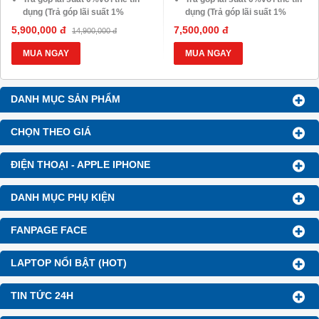
dụng (Trả góp lãi suất 1%
dụng (Trả góp lãi suất 1%
HDsaison - chỉ cần CMND
HDsaison - chỉ cần CMND
5,900,000 đ
7,500,000 đ
14,900,000 đ
BLX hoặc hộ khẩu gốc )
BLX hoặc hộ khẩu gốc )
Giảm 20%khi nâng cấp Ram-
Giảm 20%khi nâng cấp Ram-
MUA NGAY
MUA NGAY
SSD
SSD
Giảm giá trực tiếp đối với
Giảm giá trực tiếp đối với
khách hàng ở xa, HSSV . Săn
khách hàng ở xa, HSSV . Săn
DANH MỤC SẢN PHẨM
10.000 Voucher Giảm
10.000 Voucher Giảm
Giá 500.000đ
Giá 500.000đ
CHỌN THEO GIÁ
ĐIỆN THOẠI - APPLE IPHONE
DANH MỤC PHỤ KIỆN
FANPAGE FACE
LAPTOP NỔI BẬT (HOT)
TIN TỨC 24H