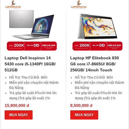
10.000 Voucher Giảm
10.000 Voucher Giảm
Giá 500.000đ
Giá 500.000đ
Laptop Dell Inspiron 14
Laptop HP Elitebook 830
5430 core i5-1340P/ 16GB/
G6 core i7-8665U/ 8GB/
512GB
256GB/ 14inch Touch
Hỗ Trợ Thu Cũ Đổi Mới
Hỗ Trợ Thu Cũ Đổi Mới
Miễn phí vận chuyển nội thành
Miễn phí vận chuyển nội thành
Đà Nẵng
Đà Nẵng
Trả góp lãi suất 0%với thẻ tín
Trả góp lãi suất 0%với thẻ tín
dụng (Trả góp lãi suất 1%
dụng (Trả góp lãi suất 1%
HDsaison - chỉ cần CMND
HDsaison - chỉ cần CMND
15,900,000 đ
8,500,000 đ
BLX hoặc hộ khẩu gốc )
BLX hoặc hộ khẩu gốc )
Giảm 20%khi nâng cấp Ram-
Giảm 20%khi nâng cấp Ram-
MUA NGAY
MUA NGAY
SSD
SSD
Giảm giá trực tiếp đối với
Giảm giá trực tiếp đối với