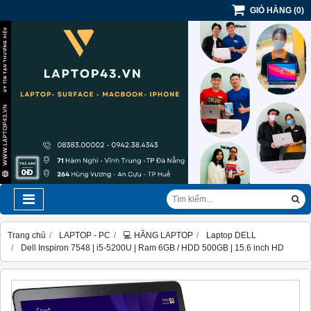
GIỎ HÀNG
(
0
)
Trang chủ
LAPTOP - PC
💻 HÃNG LAPTOP
Laptop DELL
Dell Inspiron 7548 | i5-5200U | Ram 6GB / HDD 500GB | 15.6 inch HD