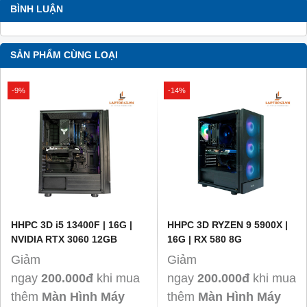
BÌNH LUẬN
SẢN PHẨM CÙNG LOẠI
-9%
-14%
HHPC 3D i5 13400F | 16G |
HHPC 3D RYZEN 9 5900X |
NVIDIA RTX 3060 12GB
16G | RX 580 8G
Giảm
Giảm
ngay
200.000đ
khi mua
ngay
200.000đ
khi mua
thêm
Màn Hình Máy
thêm
Màn Hình Máy