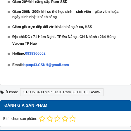
Giảm 20%khi nâng cấp Ram-SSD
Giảm 200k -300k khi có thẻ học sinh – sinh viên – giáo viên hoặc
ngày sinh nhật khách hàng
Giảm giá trực tiếp đối với khách hàng ở xa, HSS
Địa chỉ:
ĐC : 71 Hàm Nghi . TP Đà Nẵng - Chi Nhánh : 264 Hùng
Vương TP Huế
Hotline:
0838300002
Email:
laptop43.CSKH@gmail.com
Từ khóa:
CPU i5 8400 Main H310 Ram 8G HHD 1T 450W
ĐÁNH GIÁ SẢN PHẨM
Bình chọn sản phẩm: