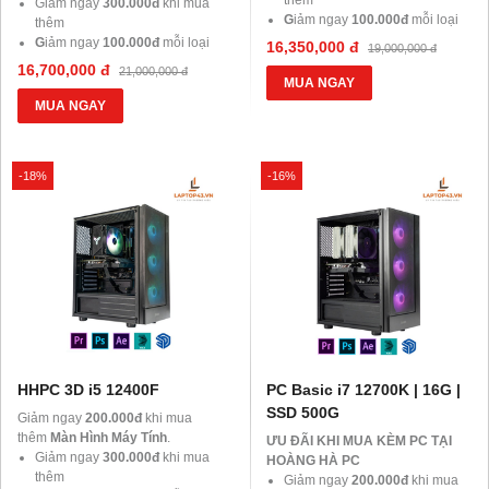
Giảm ngay
300.000đ
khi mua
G
iảm ngay
100.000đ
mỗi loại
thêm
khi mua thêm chuột, phím, tai
G
iảm ngay
100.000đ
mỗi loại
16,350,000 đ
19,000,000 đ
nghe.
khi mua thêm chuột, phím, tai
16,700,000 đ
21,000,000 đ
nghe.
MUA NGAY
MUA NGAY
-18%
-16%
HHPC 3D i5 12400F
PC Basic i7 12700K | 16G |
SSD 500G
Giảm ngay
200.000đ
khi mua
thêm
Màn Hình Máy Tính
.
ƯU ĐÃI KHI MUA KÈM PC TẠI
Giảm ngay
300.000đ
khi mua
HOÀNG HÀ PC
thêm
Giảm ngay
200.000đ
khi mua