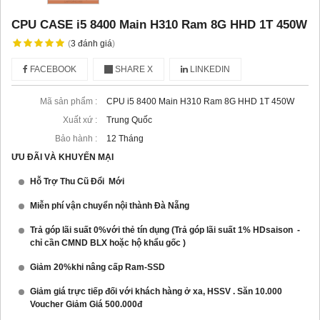
CPU CASE i5 8400 Main H310 Ram 8G HHD 1T 450W
(
3
đánh giá
)
FACEBOOK
SHARE X
LINKEDIN
Mã sản phẩm :
CPU i5 8400 Main H310 Ram 8G HHD 1T 450W
Xuất xứ :
Trung Quốc
Bảo hành :
12 Tháng
ƯU ĐÃI VÀ KHUYẾN MẠI
Hỗ Trợ Thu Cũ Đổi Mới
Miễn phí vận chuyển nội thành Đà Nẵng
Trả góp lãi suất 0%với thẻ tín dụng (Trả góp lãi suất 1% HDsaison -
chỉ cần CMND BLX hoặc hộ khẩu gốc )
Giảm 20%khi nâng cấp Ram-SSD
Giảm giá trực tiếp đối với khách hàng ở xa, HSSV . Săn 10.000
Voucher Giảm Giá 500.000đ