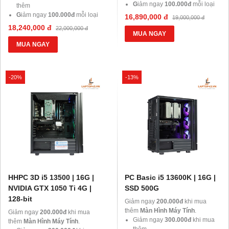
G
iảm ngay
100.000đ
mỗi loại
thêm
khi mua thêm chuột, phím, tai
G
iảm ngay
100.000đ
mỗi loại
16,890,000 đ
19,000,000 đ
nghe.
khi mua thêm chuột, phím, tai
18,240,000 đ
22,000,000 đ
nghe.
MUA NGAY
MUA NGAY
-20%
-13%
HHPC 3D i5 13500 | 16G |
PC Basic i5 13600K | 16G |
NVIDIA GTX 1050 Ti 4G |
SSD 500G
128-bit
Giảm ngay
200.000đ
khi mua
thêm
Màn Hình Máy Tính
.
Giảm ngay
200.000đ
khi mua
Giảm ngay
300.000đ
khi mua
thêm
Màn Hình Máy Tính
.
thêm