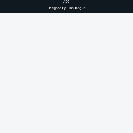
ABC
Designed By
GianHangVN