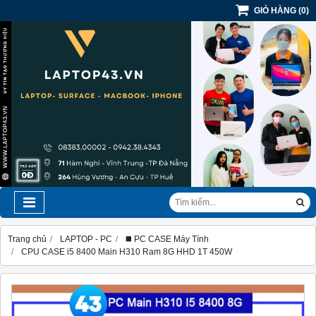
GIỎ HÀNG
(
0
)
Trang chủ
LAPTOP - PC
◼️ PC CASE Máy Tính
CPU CASE i5 8400 Main H310 Ram 8G HHD 1T 450W