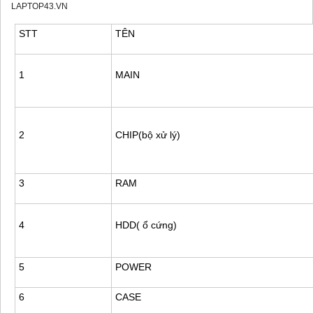
LAPTOP43.VN
STT
TÊN
1
MAIN
2
CHIP(bộ xử lý)
3
RAM
4
HDD( ổ cứng)
5
POWER
6
CASE