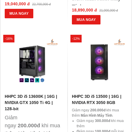
Tính
.
19,040,000 đ
22,700,000 đ
Tính
.
Giảm
18,890,000 đ
21,000,000 đ
MUA NGAY
Giảm
300.000đ
ngay
khi
MUA NGAY
300.000đ
mua thêm
ngay
khi
G
iảm
mua thêm
G
iảm
100.000đ
ngay
mỗi
-16%
-12%
100.000đ
loại khi mua thêm
ngay
mỗi
chuột, phím, tai
loại khi mua thêm
nghe.
chuột, phím, tai
nghe.
HHPC 3D i5 13600K | 16G |
HHPC 3D i5 13500 | 16G |
NVIDIA GTX 1050 Ti 4G |
NVIDIA RTX 3050 8GB
128-bit
Giảm ngay
200.000đ
khi mua
thêm
Màn Hình Máy Tính
.
Giảm
Giảm ngay
300.000đ
khi mua
ngay
200.000đ
khi mua
thêm
G
iảm ngay
100.000đ
mỗi loại