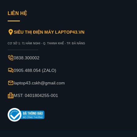
LIÊN HỆ
SIÊU THỊ ĐIỆN MÁY LAPTOP43.VN
CƠ SỞ 1: 71 HÀM NGHI - Q. THANH KHẾ - TP. ĐÀ NẴNG
0838.300002
0905.488.054 (ZALO)
laptop43.cskh@gmail.com
MST: 0401804255-001