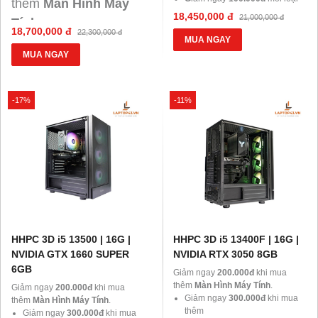
thêm
Màn Hình Máy
khi mua thêm chuột, phím, tai
18,450,000 đ
21,000,000 đ
Tính
.
nghe.
18,700,000 đ
22,300,000 đ
Giảm
MUA NGAY
MUA NGAY
300.000đ
ngay
khi
mua thêm
G
iảm
-17%
-11%
100.000đ
ngay
mỗi
loại khi mua thêm
chuột, phím, tai
nghe.
HHPC 3D i5 13500 | 16G |
HHPC 3D i5 13400F | 16G |
NVIDIA GTX 1660 SUPER
NVIDIA RTX 3050 8GB
6GB
Giảm ngay
200.000đ
khi mua
thêm
Màn Hình Máy Tính
.
Giảm ngay
200.000đ
khi mua
Giảm ngay
300.000đ
khi mua
thêm
Màn Hình Máy Tính
.
thêm
Giảm ngay
300.000đ
khi mua