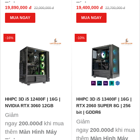
Tính
.
Tính
.
19,890,000 đ
19,400,000 đ
22,000,000 đ
22,700,000 đ
Giảm
Giảm
MUA NGAY
MUA NGAY
300.000đ
300.000đ
ngay
khi
ngay
khi
mua thêm
mua thêm
G
iảm
G
iảm
-16%
-10%
100.000đ
100.000đ
ngay
mỗi
ngay
mỗi
loại khi mua thêm
loại khi mua thêm
chuột, phím, tai
chuột, phím, tai
nghe.
nghe.
HHPC 3D i5 12400F | 16G |
HHPC 3D i5 13400F | 16G |
NVIDIA RTX 3060 12GB
RTX 2060 SUPER 8G | 256
bit | GDDR6
Giảm
Giảm
ngay
200.000đ
khi mua
ngay
200.000đ
khi mua
thêm
Màn Hình Máy
thêm
Màn Hình Máy