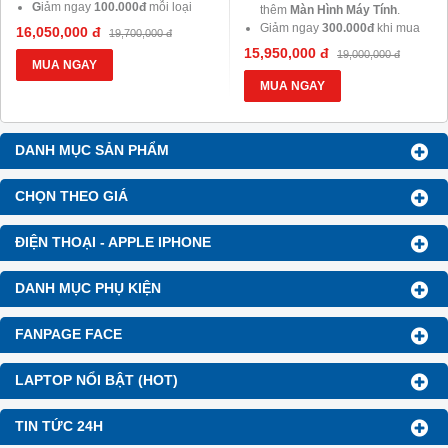
G
iảm ngay
100.000đ
mỗi loại
thêm
Màn Hình Máy Tính
.
khi mua thêm chuột, phím, tai
Giảm ngay
300.000đ
khi mua
16,050,000 đ
19,700,000 đ
nghe.
thêm
15,950,000 đ
19,000,000 đ
G
iảm ngay
100.000đ
mỗi loại
MUA NGAY
khi mua thêm chuột, phím, tai
MUA NGAY
nghe.
DANH MỤC SẢN PHẨM
CHỌN THEO GIÁ
ĐIỆN THOẠI - APPLE IPHONE
DANH MỤC PHỤ KIỆN
FANPAGE FACE
LAPTOP NỔI BẬT (HOT)
TIN TỨC 24H