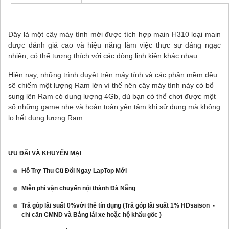
Đây là một cây máy tính mới được tích hợp main H310 loại main
được đánh giá cao và hiệu năng làm việc thực sự đáng ngạc
nhiên, có thể tương thích với các dòng linh kiện khác nhau.
Hiện nay, những trình duyệt trên máy tính và các phần mềm đều
sẽ chiếm một lượng Ram lớn vì thế nên cây máy tính này có bổ
sung lên Ram có dung lượng 4Gb, dù bạn có thể chơi được một
số những game nhẹ và hoàn toàn yên tâm khi sử dụng mà không
lo hết dung lượng Ram.
ƯU ĐÃI VÀ KHUYẾN MẠI
Hỗ Trợ Thu Cũ Đổi Ngay LapTop Mới
Miễn phí vận chuyển nội thành Đà Nẵng
Trả góp lãi suất 0%với thẻ tín dụng (Trả góp lãi suất 1% HDsaison -
chỉ cần CMND và Bắng lái xe hoặc hộ khẩu gốc )